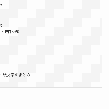
？
沙）
香・野口衣織）
・絵文字のまとめ