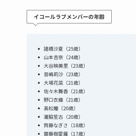
イコールラブメンバーの年齢
諸橋沙夏（25歳）
山本杏奈（24歳）
大谷映美里（23歳）
音嶋莉沙（23歳）
大場花菜（21歳）
佐々木舞香（21歳）
野口衣織（21歳）
髙松瞳（20歳）
瀧脇笙古（20歳）
齊藤なぎさ（18歳）
齋藤樹愛羅（17歳）