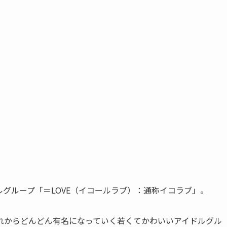
ルグループ「＝LOVE（イコールラブ）：通称イコラブ」。
れからどんどん有名になっていく若くてかわいいアイドルグル