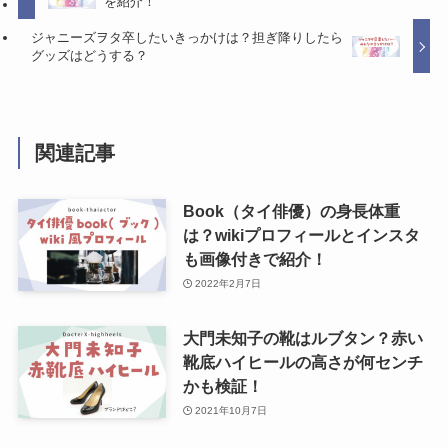
を紹介！
ジャニーズヲタ卒したいきっかけは？担ぎ降りしたら
グッズはどうする？
関連記事
Book（タイ俳優）の身長体重
は？wikiプロフィールとインスタ
も画像付きで紹介！
2022年2月7日
大門未知子の靴はルブタン？赤い
靴底ハイヒールの高さが何センチ
かも検証！
2021年10月7日