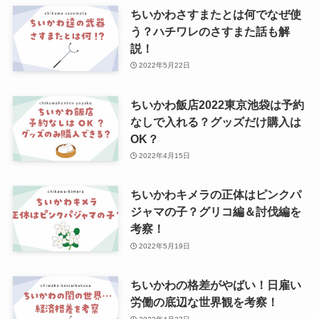
ちいかわさすまたとは何でなぜ使
う？ハチワレのさすまた話も解
説！
2022年5月22日
ちいかわ飯店2022東京池袋は予約
なしで入れる？グッズだけ購入は
OK？
2022年4月15日
ちいかわキメラの正体はピンクパ
ジャマの子？グリコ編＆討伐編を
考察！
2022年5月19日
ちいかわの格差がやばい！日雇い
労働の底辺な世界観を考察！