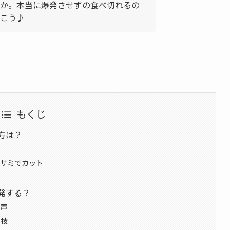
か。本当に爆発させずの食べ切れるの
こう♪
もくじ
方は？
ハサミでカット
発する？
声
裏技