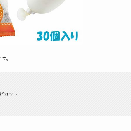
です。
どカット